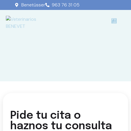
Benetússer
963 76 31 05
Pide tu cita o
haznos tu consulta